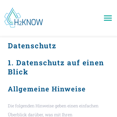
Zum
Inhalt
To
springen
Na
Home
Datenschutz
Schulungen
1. Datenschutz auf einen
Blick
Beratung
Allgemeine Hinweise
Über uns
Die folgenden Hinweise geben einen einfachen
Kontakt
Überblick darüber, was mit Ihren